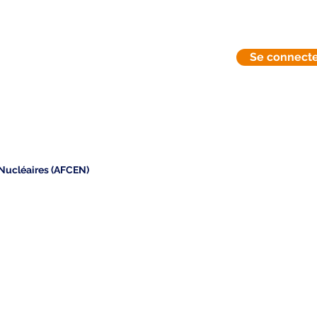
Se connect
Liens indispensables
Contact
oNucléaires (AFCEN)