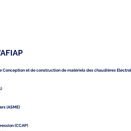
Adhésions
Guides et CTP
OBAP
GT techniques
'AFIAP
 de Conception et de construction de matériels des chaudières Electr
S)
ers (ASME)
Pression (CCAP)