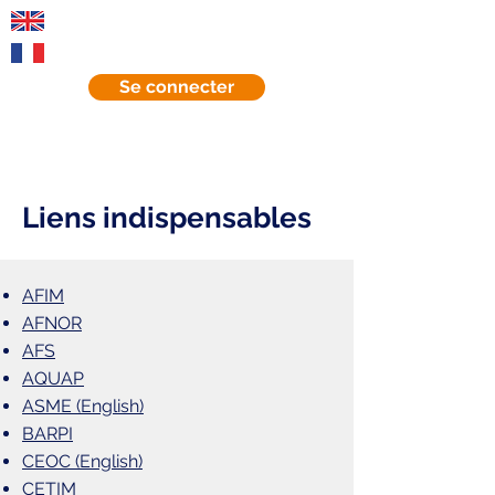
EN
FR
Se connecter
Liens indispensables
AFIM
AFNOR
AFS
AQUAP
ASME (English)
BARPI
CEOC (English)
CETIM