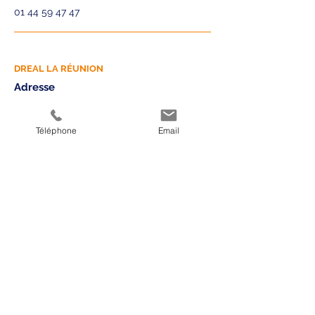
01 44 59 47 47
DREAL LA RÉUNION
Adresse
130 rue
Léopold
Téléphone
Email
Rambaud
BP 12 -
97491
SAINTE
CLOTILDE
Téléphone
02 62 92 41 10
DREAL LANGUEDOC ROUSSILLON
Adresse