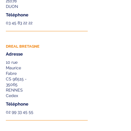
21078
DIJON
Téléphone
03 45 83 22 22
DREAL BRETAGNE
Adresse
10 rue
Maurice
Fabre
CS 96515 -
35065
RENNES
Cedex
Téléphone
02 99 33 45 55